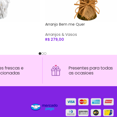
marelas em Vaso
Arranjo de Flores Cores e Amores/Ferre
com 3 Un
Arranjos & Vasos
R$
148,90
res frescas e
Presentes para todas
ecionadas
as ocasioes