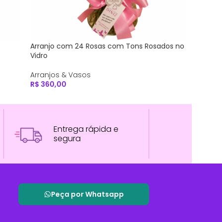
ro
Arranjo de Flores do Campo em Tons Suaves
Arranjo
Arranjos & Vasos
Arranj
R$
88,00
R$
49,
Entrega rápida e
segura
Peça por Whatsapp