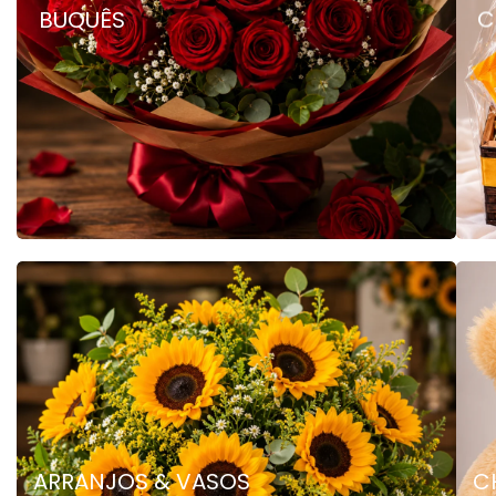
BUQUÊS
C
ARRANJOS & VASOS
C